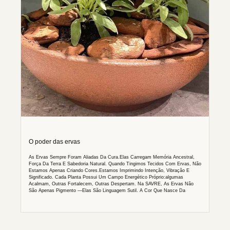
O poder das ervas
As Ervas Sempre Foram Aliadas Da Cura.Elas Carregam Memória Ancestral,
Força Da Terra E Sabedoria Natural. Quando Tingimos Tecidos Com Ervas, Não
Estamos Apenas Criando Cores.Estamos Imprimindo Intenção, Vibração E
Significado. Cada Planta Possui Um Campo Energético Próprio:algumas
Acalmam, Outras Fortalecem, Outras Despertam. Na SAVRE, As Ervas Não
São Apenas Pigmento —elas São Linguagem Sutil. A Cor Que Nasce Da