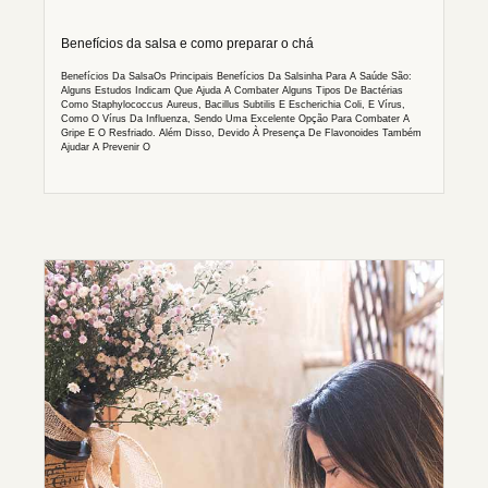
Benefícios da salsa e como preparar o chá
Benefícios Da SalsaOs Principais Benefícios Da Salsinha Para A Saúde São:
Alguns Estudos Indicam Que Ajuda A Combater Alguns Tipos De Bactérias
Como Staphylococcus Aureus, Bacillus Subtilis E Escherichia Coli, E Vírus,
Como O Vírus Da Influenza, Sendo Uma Excelente Opção Para Combater A
Gripe E O Resfriado. Além Disso, Devido À Presença De Flavonoides Também
Ajudar A Prevenir O