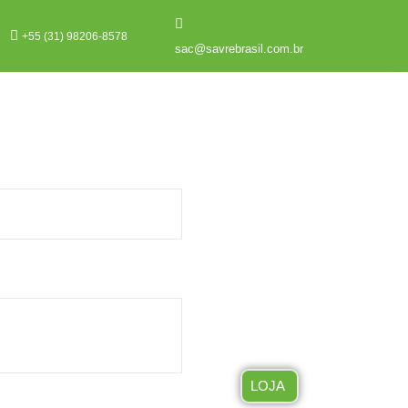
+55 (31) 98206-8578
sac@savrebrasil.com.br
LOJA