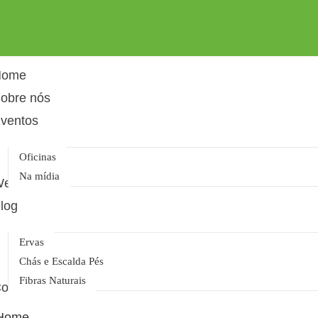
Home
obre nós
ventos
Oficinas
Na mídia
ellness
log
Ervas
Chás e Escalda Pés
Fibras Naturais
ontato
Home